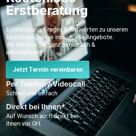
Erstberatung
Erstberatung, Fragen & Antworten zu unseren
Leistungen, sowie individuelle Angebote.
Wir beraten Sie ganz persönlich &
unkompliziert.
Jetzt Termin vereinbaren
Per Telefon / Videocall
Schnell und einfach
Direkt bei Ihnen*
Auf Wunsch auch direkt bei
Ihnen vor Ort.